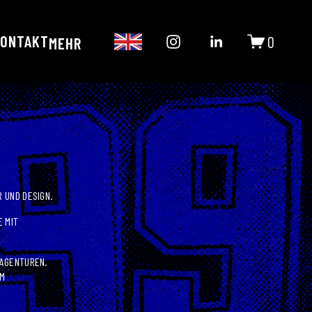
ONTAKT
0
MEHR
 UND DESIGN.
 MIT 
AGENTUREN. 
M 