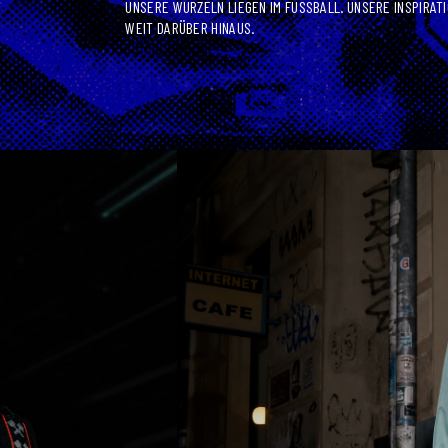
UNSERE WURZELN LIEGEN IM FUSSBALL. UNSERE INSPIRATI
WEIT DARÜBER HINAUS.